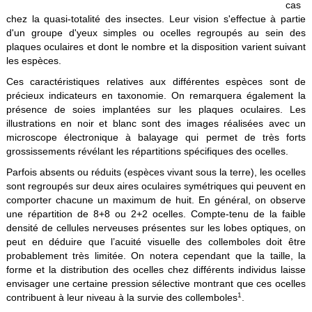
cas
chez la quasi-totalité des insectes. Leur vision s'effectue à partie
d'un groupe d'yeux simples ou ocelles regroupés au sein des
plaques oculaires et dont le nombre et la disposition varient suivant
les espèces.
Ces caractéristiques relatives aux différentes espèces sont de
précieux indicateurs en taxonomie. On remarquera également la
présence de soies implantées sur les plaques oculaires. Les
illustrations en noir et blanc sont des images réalisées avec un
microscope électronique à balayage qui permet de très forts
grossissements révélant les répartitions spécifiques des ocelles.
Parfois absents ou réduits (espèces vivant sous la terre), les ocelles
sont regroupés sur deux aires oculaires symétriques qui peuvent en
comporter chacune un maximum de huit. En général, on observe
une répartition de 8+8 ou 2+2 ocelles. Compte-tenu de la faible
densité de cellules nerveuses présentes sur les lobes optiques, on
peut en déduire que l’acuité visuelle des collemboles doit être
probablement très limitée. On notera cependant que la taille, la
forme et la distribution des ocelles chez différents individus laisse
envisager une certaine pression sélective montrant que ces ocelles
1
contribuent à leur niveau à la survie des collemboles
.