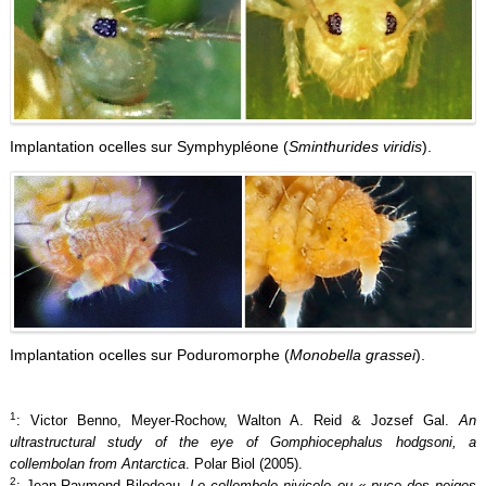
Implantation ocelles sur Symphypléone (
Sminthurides viridis
).
Implantation ocelles sur Poduromorphe (
Monobella grassei
).
1
: Victor Benno, Meyer-Rochow, Walton A. Reid & Jozsef Gal.
An
ultrastructural study of the eye of Gomphiocephalus hodgsoni, a
collembolan from Antarctica
. Polar Biol (2005).
2
: Jean-Raymond Bilodeau.
Le collembole nivicole ou « puce des neiges